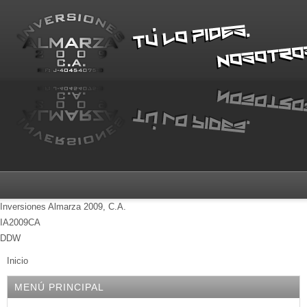
Inversiones Almarza 2009, C.A.
IA2009CA
DDW
Inicio
MENÚ PRINCIPAL