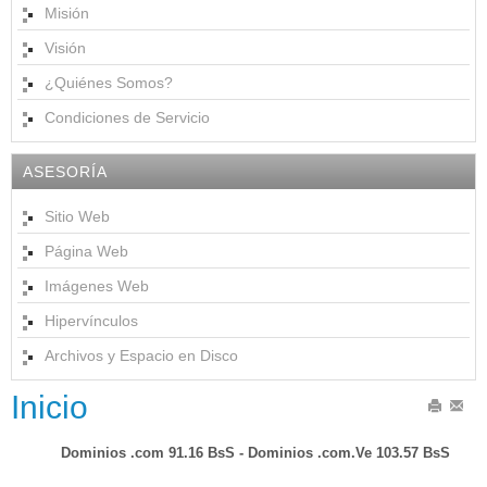
Misión
Visión
¿Quiénes Somos?
Condiciones de Servicio
ASESORÍA
Sitio Web
Página Web
Imágenes Web
Hipervínculos
Archivos y Espacio en Disco
Inicio
Imprimir
Email
Dominios .com 91.16 BsS - Dominios .com.Ve 103.57 BsS